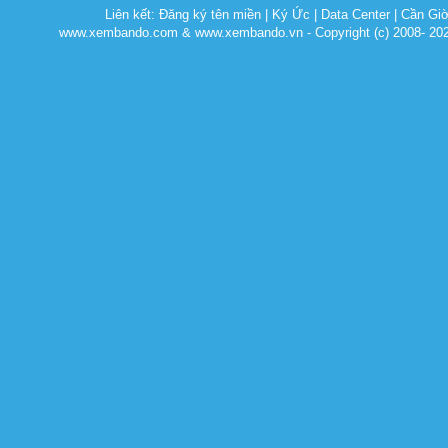
Liên kết:
Đăng ký tên miền
|
Ký Ức
|
Data Center
|
Cần Gi
www.xembando.com & www.xembando.vn - Copyright (c) 2008- 20