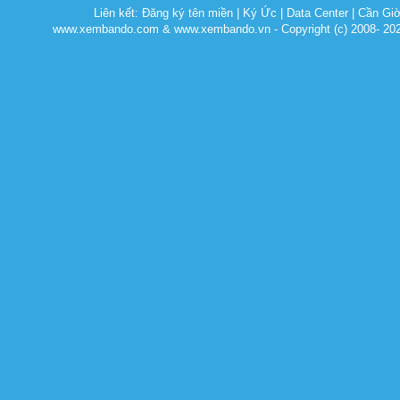
Liên kết:
Đăng ký tên miền
|
Ký Ức
|
Data Center
|
Cần Gi
www.xembando.com & www.xembando.vn - Copyright (c) 2008- 20