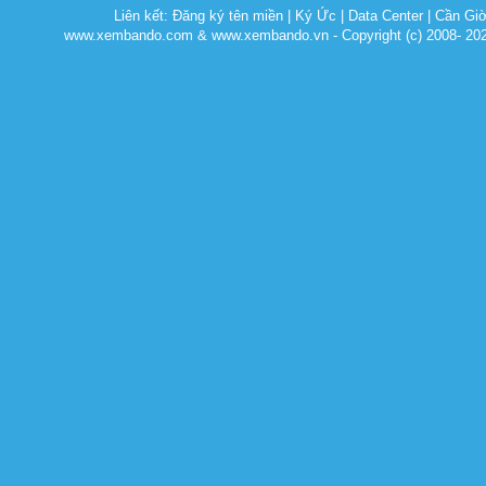
Liên kết:
Đăng ký tên miền
|
Ký Ức
|
Data Center
|
Cần Gi
www.xembando.com & www.xembando.vn - Copyright (c) 2008- 20