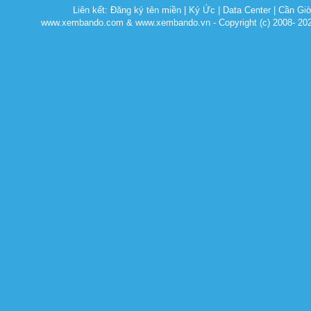
Liên kết:
Đăng ký tên miền
|
Ký Ức
|
Data Center
|
Cần Gi
www.xembando.com & www.xembando.vn - Copyright (c) 2008- 20