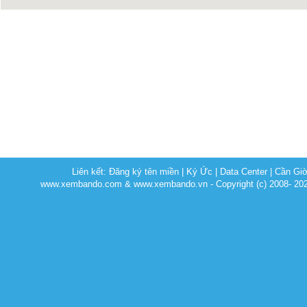
Liên kết:
Đăng ký tên miền
|
Ký Ức
|
Data Center
|
Cần Gi
www.xembando.com & www.xembando.vn - Copyright (c) 2008- 20