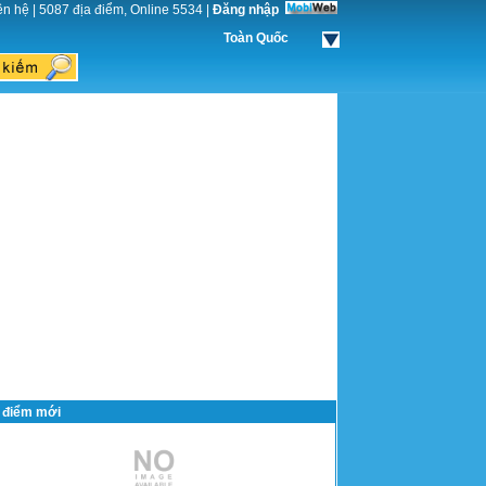
ên hệ
|
5087 địa điểm, Online 5534
|
Đăng nhập
Toàn Quốc
 điểm mới