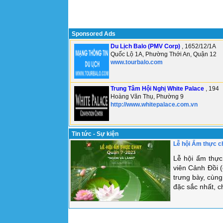
Sponsored Ads
Du Lịch Balo (PMV Corp)
, 1652/12/1A
Quốc Lộ 1A, Phường Thới An, Quận 12
www.tourbalo.com
Trung Tâm Hội Nghị White Palace
, 194
Hoàng Văn Thụ, Phường 9
http://www.whitepalace.com.vn
Tin tức - Sự kiện
Lễ hội Ẩm thực c
Lễ hội ẩm thực
viên Cảnh Đồi 
trưng bày, cùn
đặc sắc nhất, c