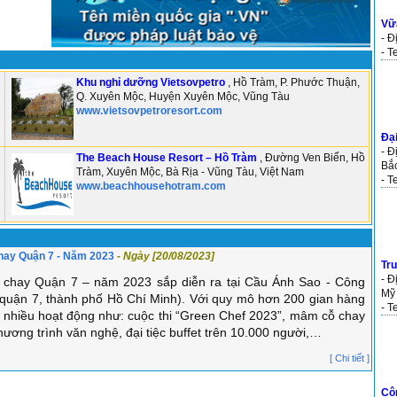
Vữ
- Đ
- T
Khu nghỉ dưỡng Vietsovpetro
, Hồ Tràm, P. Phước Thuận,
Q. Xuyên Mộc, Huyện Xuyên Mộc, Vũng Tàu
www.vietsovpetroresort.com
Đại
- Đ
​The Beach House Resort – Hồ Tràm
, Đường Ven Biển, Hồ
Bắ
Tràm, Xuyên Mộc, Bà Rịa - Vũng Tàu, Việt Nam
- T
www.beachhousehotram.com
hay Quận 7 - Năm 2023
- Ngày [20/08/2023]
Tru
- 
 chay Quận 7 – năm 2023 sắp diễn ra tại Cầu Ánh Sao - Công
Mỹ
(quận 7, thành phố Hồ Chí Minh). Với quy mô hơn 200 gian hàng
- T
g nhiều hoạt động như: cuộc thi “Green Chef 2023”, mâm cỗ chay
hương trình văn nghệ, đại tiệc buffet trên 10.000 người,…
[ Chi tiết ]
Cô