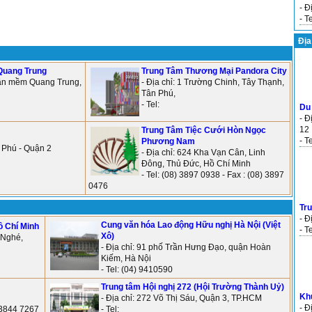
- Đ
- T
Địa
Quang Trung
Trung Tâm Thương Mại Pandora City
phần mềm Quang Trung,
- Địa chỉ: 1 Trường Chinh, Tây Thạnh,
Tân Phú,
- Tel:
Du
- Đ
12
Trung Tâm Tiệc Cưới Hòn Ngọc
- T
Phương Nam
n Phú - Quận 2
- Địa chỉ: 624 Kha Vạn Cân, Linh
Đông, Thủ Đức, Hồ Chí Minh
- Tel: (08) 3897 0938 - Fax : (08) 3897
0476
Tr
- Đ
Cung văn hóa Lao động Hữu nghị Hà Nội (Việt
ồ Chí Minh
- T
Xô)
 Nghé,
- Địa chỉ: 91 phố Trần Hưng Đạo, quận Hoàn
Kiếm, Hà Nội
- Tel: (04) 9410590
Trung tâm Hội nghị 272 (Hội Trường Thành Uỷ)
Kh
- Địa chỉ: 272 Võ Thị Sáu, Quận 3, TP.HCM
- Đ
. 3844 7267
- Tel: