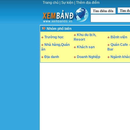
Trang chủ
|
Sự kiện
|
Thêm địa điểm
Tìm đ
Tìm điểm đến
Nhóm phổ biến
Khu du lịch,
Trường học
Bệnh viện
Resort
Nhà hàng,Quán
Quán Cafe -
Khách sạn
ăn
Bar
Địa danh
Doanh Nghiệp
Ngành khá