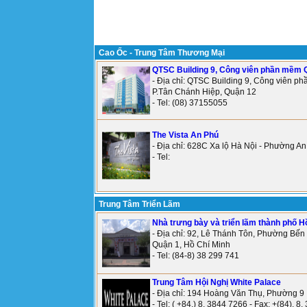
Cao Ốc - Trung Tâm Thương Mại
QTSC Building 9, Công viên phần mềm 
- Địa chỉ: QTSC Building 9, Công viên 
P.Tân Chánh Hiệp, Quận 12
- Tel: (08) 37155055
The Vista An Phú
- Địa chỉ: 628C Xa lộ Hà Nội - Phường A
- Tel:
Trung Tâm Triển Lãm
Nhà trưng bày và triển lãm thành phố H
- Địa chỉ: 92, Lê Thánh Tôn, Phường Bến
Quận 1, Hồ Chí Minh
- Tel: (84-8) 38 299 741
Trung Tâm Hội Nghị White Palace
- Địa chỉ: 194 Hoàng Văn Thụ, Phường 9
- Tel: ( +84.) 8. 3844 7266 - Fax: +(84). 8