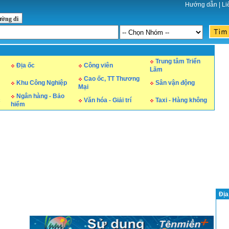
Hướng dẫn
|
Li
ường đi
Trung tâm Triển
Địa ốc
Công viên
Lãm
Cao ốc, TT Thương
Khu Công Nghiệp
Sân vận động
Mại
Ngân hàng - Bảo
c
Văn hóa - Giải trí
Taxi - Hàng không
hiểm
Địa