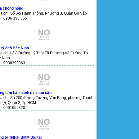
a chống nóng
ịa chỉ: Số 5/5 Hạnh Thông, Phường 3, Quận Gò Vấp
el: 0906 395 365
 lý ô tô Bắc Ninh
ịa chỉ: Lô A Đường Lý Thái Tổ Phường Võ Cường Tp
c Ninh
el: 0938393363
ng tâm bảo hành ô tô cao cấp
Địa chỉ: Số 200 đường Trương Văn Bang, phường Thạnh
 Lợi, Quận 2, Tp.HCM
el: 0961659320
ng ty TNHH BMM Digital