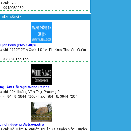
ịa chỉ: 195
el: 0948058269
 điểm nổi bật
 Lịch Balo (PMV Corp)
ịa chỉ: 1652/12/1A Quốc Lộ 1A, Phường Thới An, Quận
el: (08) 37 156 156
ung Tâm Hội Nghị White Palace
ịa chỉ: 194 Hoàng Văn Thụ, Phường 9
el: ( +84.) 8. 3844 7266 - Fax: +(84). 8. 3844 7267
u nghỉ dưỡng Vietsovpetro
ịa chỉ: Hồ Tràm, P. Phước Thuận, Q. Xuyên Mộc, Huyện